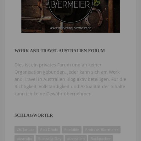
WORK AND TRAVEL AUSTRALIEN FORUM
Dies ist ein privates Forum und an keiner
Organisation gebunden. Jeder kann sich am Work
and Travel in Australien Blog aktiv beteiligen. Für die
Richtigkeit, Vollständigkeit und Aktualität der Inhalte
kann ich keine Gewähr übernehmen.
SCHLAGWÖRTER
26. Januar
Abu Dhabi
Adelaide
Andreas Biermeier
australia
Australia Day
australien
Backpacker