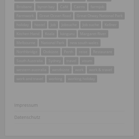
Brisbane
byron bay
Café
Cairns
farmjob
Farmwork
Great Ocean Road
Great Otway National Park
holiday
hostel
Job
Jobsuche
Job suche
Kellner
Kitchen Hand
Koala
känguru
Margaret River
Melbourne
National Park
new south wales
Northbridge
Ostküste
Perth
reise
Restaurant
South Australia
Sydney
travel
visum
western australia
westküste
work
work & travel
work and travel
working
working holiday
Impressum
Datenschutz