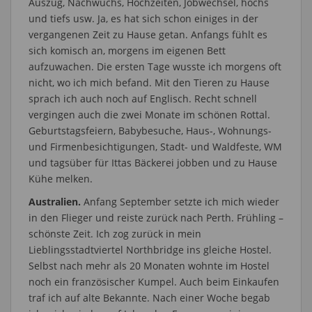
Auszug, Nachwuchs, Hochzeiten, Jobwechsel, hochs
und tiefs usw. Ja, es hat sich schon einiges in der
vergangenen Zeit zu Hause getan. Anfangs fühlt es
sich komisch an, morgens im eigenen Bett
aufzuwachen. Die ersten Tage wusste ich morgens oft
nicht, wo ich mich befand. Mit den Tieren zu Hause
sprach ich auch noch auf Englisch. Recht schnell
vergingen auch die zwei Monate im schönen Rottal.
Geburtstagsfeiern, Babybesuche, Haus-, Wohnungs-
und Firmenbesichtigungen, Stadt- und Waldfeste, WM
und tagsüber für Ittas Bäckerei jobben und zu Hause
Kühe melken.
Australien.
Anfang September setzte ich mich wieder
in den Flieger und reiste zurück nach Perth. Frühling –
schönste Zeit. Ich zog zurück in mein
Lieblingsstadtviertel Northbridge ins gleiche Hostel.
Selbst nach mehr als 20 Monaten wohnte im Hostel
noch ein französischer Kumpel. Auch beim Einkaufen
traf ich auf alte Bekannte. Nach einer Woche begab