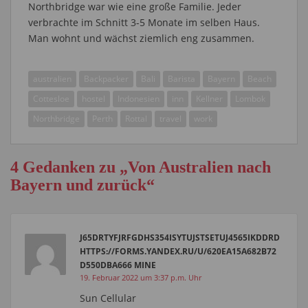
Northbridge war wie eine große Familie. Jeder
verbrachte im Schnitt 3-5 Monate im selben Haus.
Man wohnt und wächst ziemlich eng zusammen.
australien
Backpacker
Bali
Barista
Bayern
Beach
Cottesloe
hostel
Indonesien
inn
Kellner
Lombok
Northbridge
Perth
Rottal
travel
work
4 Gedanken zu „Von Australien nach
Bayern und zurück“
J65DRTYFJRFGDHS354ISYTUJSTSETUJ4565IKDDRD
HTTPS://FORMS.YANDEX.RU/U/620EA15A682B72
D550DBA666 MINE
19. Februar 2022 um 3:37 p.m. Uhr
Sun Cellular