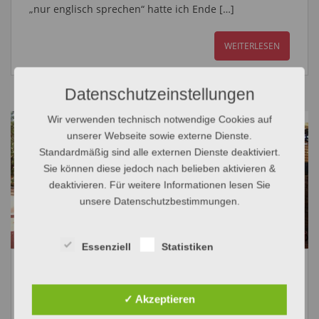
„nur englisch sprechen“ hatte ich Ende […]
WEITERLESEN
Datenschutzeinstellungen
Wir verwenden technisch notwendige Cookies auf
unserer Webseite sowie externe Dienste.
Standardmäßig sind alle externen Dienste deaktiviert.
Sie können diese jedoch nach belieben aktivieren &
deaktivieren. Für weitere Informationen lesen Sie
unsere Datenschutzbestimmungen.
Essenziell
Statistiken
Mein Haus, mein Auto, mein
Backpackerleben
✓ Akzeptieren