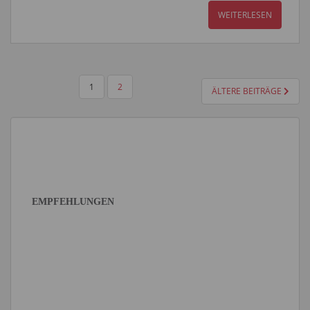
WEITERLESEN
SEITENNUMMERIERUNG
1
2
ÄLTERE BEITRÄGE
DER
BEITRÄGE
EMPFEHLUNGEN