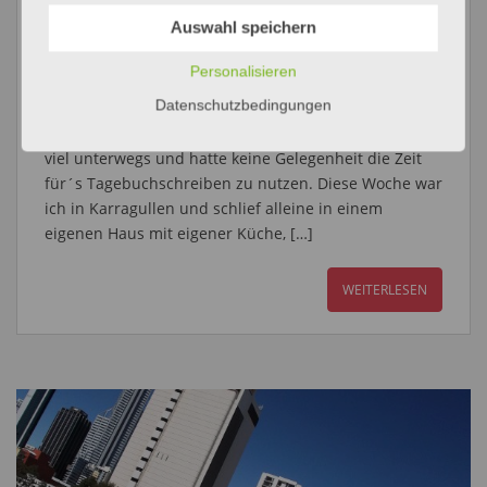
26. April 2013
Andy
Schreib einen Kommentar
Auswahl speichern
Personalisieren
Carwash, Gärtnern und Urlaub unter Palmen Jetzt
Datenschutzbedingungen
wird es mal wieder Zeit ein bisschen was in den Blog
zu schreiben. Die letzten Wochen und Tage war ich
viel unterwegs und hatte keine Gelegenheit die Zeit
für´s Tagebuchschreiben zu nutzen. Diese Woche war
ich in Karragullen und schlief alleine in einem
eigenen Haus mit eigener Küche, […]
WEITERLESEN