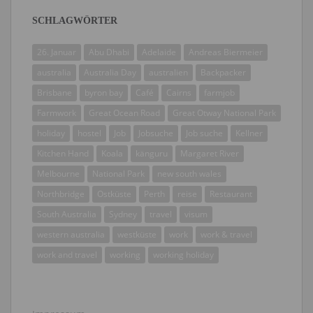
SCHLAGWÖRTER
26. Januar
Abu Dhabi
Adelaide
Andreas Biermeier
australia
Australia Day
australien
Backpacker
Brisbane
byron bay
Café
Cairns
farmjob
Farmwork
Great Ocean Road
Great Otway National Park
holiday
hostel
Job
Jobsuche
Job suche
Kellner
Kitchen Hand
Koala
känguru
Margaret River
Melbourne
National Park
new south wales
Northbridge
Ostküste
Perth
reise
Restaurant
South Australia
Sydney
travel
visum
western australia
westküste
work
work & travel
work and travel
working
working holiday