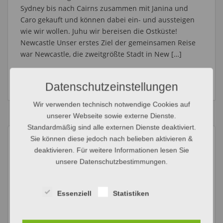
Sydney bis nach Cairns zusammen mit Janina und
Caro gekauft und können dabei ein- und aussteigen
wie wir wollen. Juhu wir bereisen die Ostküste!
Newcastle Unser erstes Ziel der gemeinsamen Reise
war Newcastle, die zweitgrößte Stadt in New […]
WEITERLESEN
Datenschutzeinstellungen
Wir verwenden technisch notwendige Cookies auf
unserer Webseite sowie externe Dienste.
Standardmäßig sind alle externen Dienste deaktiviert.
Sie können diese jedoch nach belieben aktivieren &
deaktivieren. Für weitere Informationen lesen Sie
unsere Datenschutzbestimmungen.
EMPFEHLUNGEN
Essenziell
Statistiken