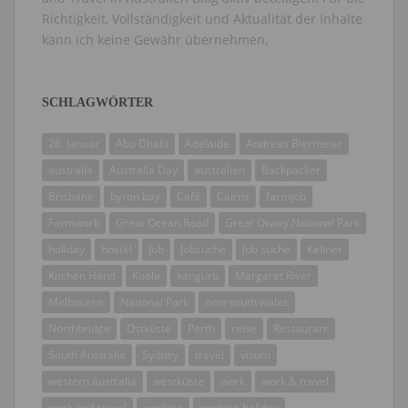
Richtigkeit, Vollständigkeit und Aktualität der Inhalte
kann ich keine Gewähr übernehmen.
SCHLAGWÖRTER
26. Januar
Abu Dhabi
Adelaide
Andreas Biermeier
australia
Australia Day
australien
Backpacker
Brisbane
byron bay
Café
Cairns
farmjob
Farmwork
Great Ocean Road
Great Otway National Park
holiday
hostel
Job
Jobsuche
Job suche
Kellner
Kitchen Hand
Koala
känguru
Margaret River
Melbourne
National Park
new south wales
Northbridge
Ostküste
Perth
reise
Restaurant
South Australia
Sydney
travel
visum
western australia
westküste
work
work & travel
work and travel
working
working holiday