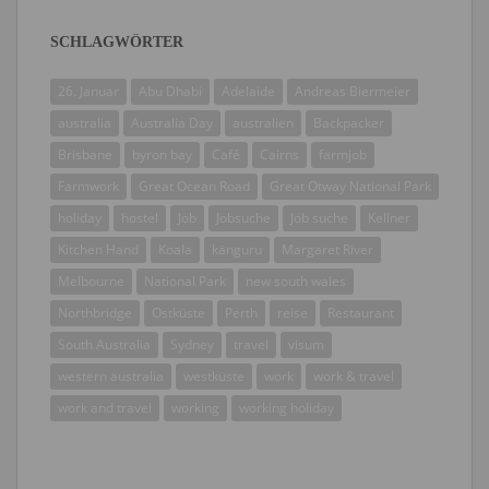
SCHLAGWÖRTER
26. Januar
Abu Dhabi
Adelaide
Andreas Biermeier
australia
Australia Day
australien
Backpacker
Brisbane
byron bay
Café
Cairns
farmjob
Farmwork
Great Ocean Road
Great Otway National Park
holiday
hostel
Job
Jobsuche
Job suche
Kellner
Kitchen Hand
Koala
känguru
Margaret River
Melbourne
National Park
new south wales
Northbridge
Ostküste
Perth
reise
Restaurant
South Australia
Sydney
travel
visum
western australia
westküste
work
work & travel
work and travel
working
working holiday